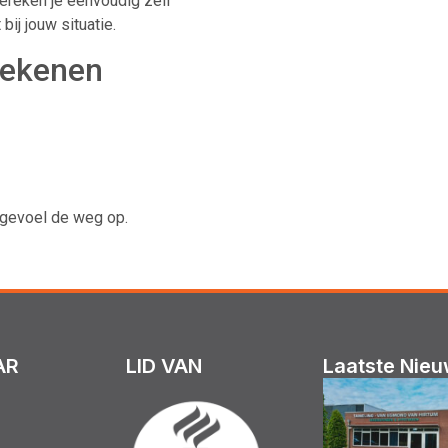
ereken je eenvoudig zelf
ij jouw situatie.
rekenen
t gevoel de weg op.
AR
LID VAN
Laatste Nie