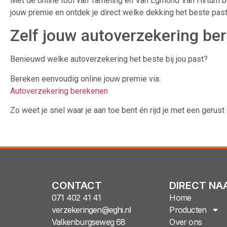
Met de online tool van Tameling en Van Egmond Van Hirtum b
jouw premie en ontdek je direct welke dekking het beste past b
Zelf jouw autoverzekering be
Benieuwd welke autoverzekering het beste bij jou past?
Bereken eenvoudig online jouw premie via:
Autoverzekering berekenen
Zo weet je snel waar je aan toe bent én rijd je met een gerus
CONTACT
DIRECT NA
071 402 41 41
Home
verzekeringen@eghi.nl
Producten
Valkenburgseweg 68
Over ons