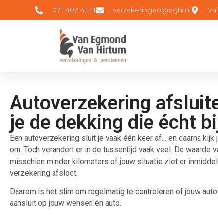
071 402 41 41
verzekeringen@eghi.nl
Va
Autoverzekering afsluit
je de dekking die écht bi
Een autoverzekering sluit je vaak één keer af… en daarna kijk j
om. Toch verandert er in de tussentijd vaak veel. De waarde van 
misschien minder kilometers of jouw situatie ziet er inmiddel
verzekering afsloot.
Daarom is het slim om regelmatig te controleren of jouw aut
aansluit op jouw wensen én auto.