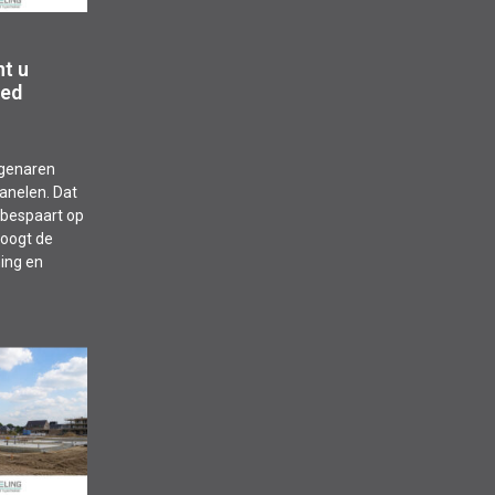
nt u
oed
igenaren
anelen. Dat
u bespaart op
hoogt de
ing en