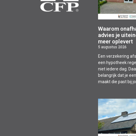
Waarom onafha
advies je uitein
meer oplevert
5 augustus 2026
Een verzekering afs
een hypotheek rege
niet iedere dag. Da
belangrijk dat je ee
maakt die past bij 