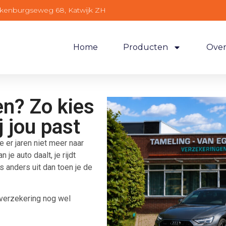
lkenburgseweg 68, Katwijk ZH
Home
Producten
Over
en? Zo kies
j jou past
e er jaren niet meer naar
je auto daalt, je rijdt
s anders uit dan toen je de
overzekering nog wel