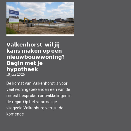
𝗩𝗮𝗹𝗸𝗲𝗻𝗵𝗼𝗿𝘀𝘁: 𝘄𝗶𝗹 𝗷𝗶𝗷
𝗸𝗮𝗻𝘀 𝗺𝗮𝗸𝗲𝗻 𝗼𝗽 𝗲𝗲𝗻
𝗻𝗶𝗲𝘂𝘄𝗯𝗼𝘂𝘄𝘄𝗼𝗻𝗶𝗻𝗴?
𝗕𝗲𝗴𝗶𝗻 𝗺𝗲𝘁 𝗷𝗲
𝗵𝘆𝗽𝗼𝘁𝗵𝗲𝗲𝗸
15 juli 2026
De komst van Valkenhorst is voor
veel woningzoekenden een van de
meest besproken ontwikkelingen in
de regio. Op het voormalige
vliegveld Valkenburg verrijst de
komende